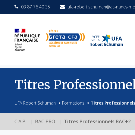
03 87 76 40 35
ufa-robert.schuman@ac-nancy-met
Titres Professionne
UFA Robert Schuman
>
Formations
>
Titres Professionnel
C.A.P.
BAC PRO
Titres Professionnels BAC+2