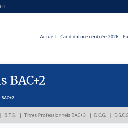
z.fr
Accueil
Candidature rentrée 2026
F
ls BAC+2
s BAC+2
B.T.S.
Titres Professionnels BAC+3
D.C.G.
D.S.C.G