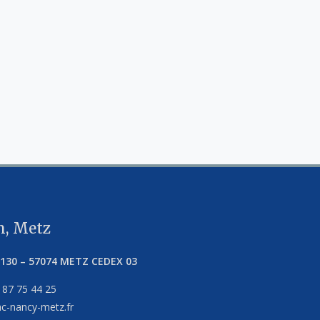
, Metz
5130
–
57074
METZ CEDEX 03
 87 75 44 25
c-nancy-metz.fr