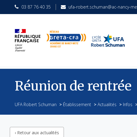
03 87 76 40 35
ufa-robert.schuman@ac-nancy-met
Réunion de rentrée
UFA Robert Schuman
>
Établissement
>
Actualités
>
Infos
‹ Retour aux actualités