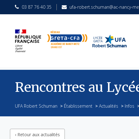
03 87 76 40 35
ufa-robert.schuman@ac-nancy-met
Rencontres au Lycée
UFA Robert Schuman
>
Établissement
>
Actualités
>
Infos
‹ Retour aux actualités