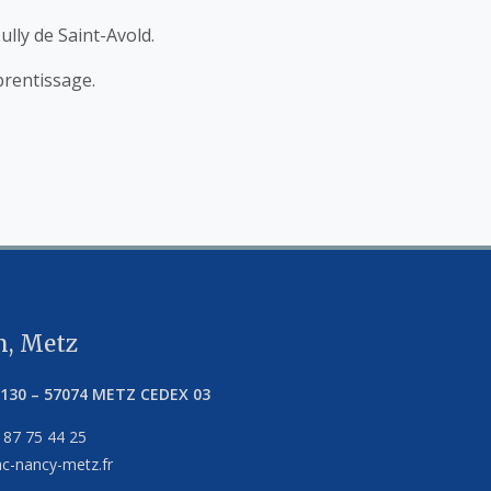
ully de Saint-Avold.
prentissage.
, Metz
5130
–
57074
METZ CEDEX 03
 87 75 44 25
c-nancy-metz.fr