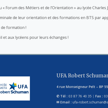
 « Forum des Métiers et de l’Orientation » au lycée Charles J
rminale de leur orientation et des formations en BTS par ap
 de formation !
il et aux lycéens pour leurs échanges !
UFA Robert Schuman
4 rue Monseigneur Pelt
–
BP 5
Tél :
03 87 76 40 35
|
Fax :
03
Email :
ufa-robert.schuman@a