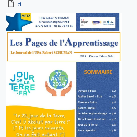
ici
.