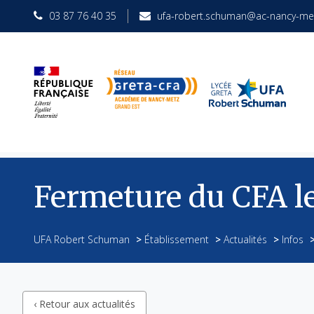
03 87 76 40 35
ufa-robert.schuman@ac-nancy-met
Fermeture du CFA le
UFA Robert Schuman
>
Établissement
>
Actualités
>
Infos
‹ Retour aux actualités