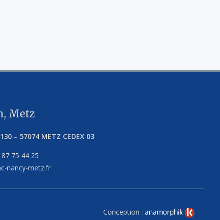
, Metz
5130
–
57074
METZ CEDEX 03
 87 75 44 25
c-nancy-metz.fr
Conception :